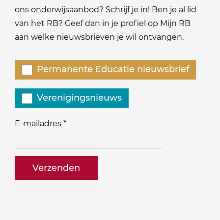
ons onderwijsaanbod? Schrijf je in! Ben je al lid
van het RB? Geef dan in je profiel op Mijn RB
aan welke nieuwsbrieven je wil ontvangen.
Welke
Permanente Educatie nieuwsbrief
nieuwsbrieven
zou
Verenigingsnieuws
je
willen
E-mailadres
*
ontvangen?
naam@bedrijf.nl