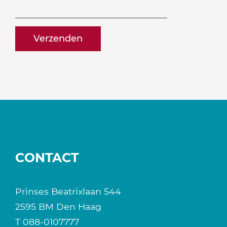
ontvangen?
naam@bedrijf.nl
CONTACT
Prinses Beatrixlaan 544
2595 BM Den Haag
T
088-0107777