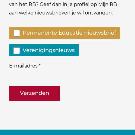
van het RB? Geef dan in je profiel op Mijn RB
aan welke nieuwsbrieven je wil ontvangen.
Welke
Permanente Educatie nieuwsbrief
nieuwsbrieven
zou
Verenigingsnieuws
je
willen
E-mailadres
*
ontvangen?
naam@bedrijf.nl